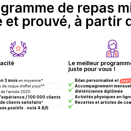
ogramme de repas m
e et prouvé, à
partir 
acité
Le meilleur programm
juste pour vous !
en 3 mois
en moyenne*
Bilan personnalisé et
GRAT
s de risque d’effet yoyo**
Accompagnement mensuel 
diététicienne diplômée
t de l’année 2025
Activités physiques en lign
'expérience / 100 000 clients
e clients satisfaits
*
Recettes et articles de co
vis positifs
-
noté 4.8/5