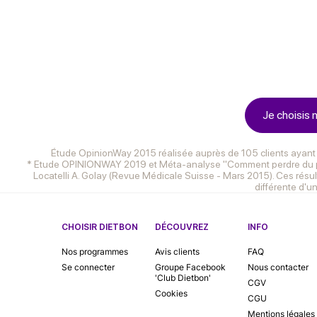
Je choisis
Étude OpinionWay 2015 réalisée auprès de 105 clients ayant 
* Etude OPINIONWAY 2019 et Méta-analyse "Comment perdre du poids 
Locatelli A. Golay (Revue Médicale Suisse - Mars 2015). Ces résul
différente d'u
CHOISIR DIETBON
DÉCOUVREZ
INFO
Nos programmes
Avis clients
FAQ
Se connecter
Groupe Facebook
Nous contacter
'Club Dietbon'
CGV
Cookies
CGU
Mentions légales