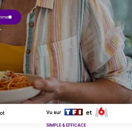
amme
et
Vu sur
SIMPLE & EFFICACE