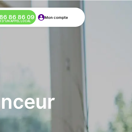
86 86 86 09
Mon compte
X D'UN APPEL LOCAL
nceur