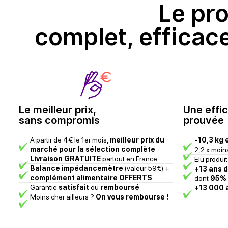
Le pr
complet, efficac
Le meilleur prix,
Une effic
sans compromis
prouvée
A partir de 4€ le 1er mois
, meilleur prix du
-10,3 kg 
marché pour la sélection complète
2,2 x moin
Livraison GRATUITE
partout en France
Elu produi
Balance impédancemètre
(valeur 59€) +
+13 ans d
complément alimentaire OFFERTS
dont
95% d
Garantie
satisfait
ou
remboursé
+13 000 a
Moins cher ailleurs ?
On vous rembourse !